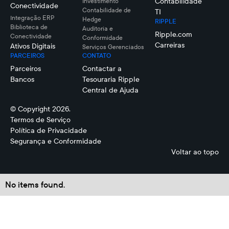
Contabilidade
Investimento
Conectividade
Contabilidade de
TI
Integração ERP
Hedge
RIPPLE
Biblioteca de
Auditoria e
Ripple.com
Conectividade
Conformidade
Carreiras
Ativos Digitais
Serviços Gerenciados
PARCEIROS
CONTATO
Parceiros
Contactar a
Bancos
Tesouraria Ripple
Central de Ajuda
© Copyright 2026.
Termos de Serviço
Política de Privacidade
Segurança e Conformidade
Voltar ao topo
No items found.