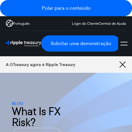
Pular para o conteúdo
Português
Login do Cliente
Central de Ajuda
Solicitar uma demonstração
A GTreasury agora é Ripple Treasury
BLOG
What Is FX
Risk?