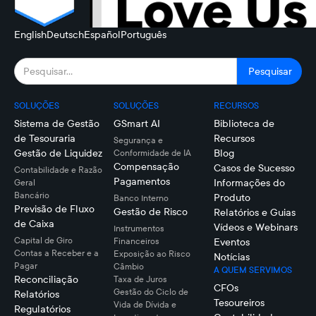
English
Deutsch
Español
Português
SOLUÇÕES
SOLUÇÕES
RECURSOS
Sistema de Gestão
GSmart AI
Biblioteca de
de Tesouraria
Recursos
Segurança e
Gestão de Liquidez
Blog
Conformidade de IA
Compensação
Casos de Sucesso
Contabilidade e Razão
Pagamentos
Informações do
Geral
Bancário
Produto
Banco Interno
Previsão de Fluxo
Gestão de Risco
Relatórios e Guias
de Caixa
Vídeos e Webinars
Instrumentos
Capital de Giro
Financeiros
Eventos
Contas a Receber e a
Exposição ao Risco
Notícias
Pagar
Câmbio
A QUEM SERVIMOS
Reconciliação
Taxa de Juros
CFOs
Gestão do Ciclo de
Relatórios
Tesoureiros
Vida de Dívida e
Regulatórios