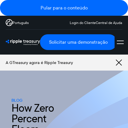
Pular para o conteúdo
Português
Login do Cliente
Central de Ajuda
Solicitar uma demonstração
A GTreasury agora é Ripple Treasury
BLOG
How Zero
Percent