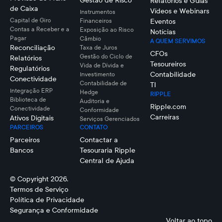
Gestão de Risco
Relatórios e Guias
de Caixa
Vídeos e Webinars
Instrumentos
Capital de Giro
Financeiros
Eventos
Contas a Receber e a
Exposição ao Risco
Notícias
Pagar
Câmbio
A QUEM SERVIMOS
Reconciliação
Taxa de Juros
CFOs
Gestão do Ciclo de
Relatórios
Tesoureiros
Vida de Dívida e
Regulatórios
Contabilidade
Investimento
Conectividade
Contabilidade de
TI
Integração ERP
Hedge
RIPPLE
Biblioteca de
Auditoria e
Ripple.com
Conectividade
Conformidade
Carreiras
Ativos Digitais
Serviços Gerenciados
PARCEIROS
CONTATO
Parceiros
Contactar a
Bancos
Tesouraria Ripple
Central de Ajuda
© Copyright 2026.
Termos de Serviço
Política de Privacidade
Segurança e Conformidade
Voltar ao topo