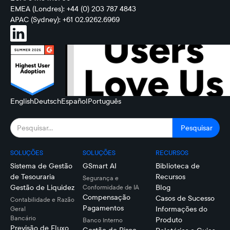
EMEA (Londres): +44 (0) 203 787 4843
APAC (Sydney): +61 02.9262.6969
English
Deutsch
Español
Português
SOLUÇÕES
SOLUÇÕES
RECURSOS
Sistema de Gestão
GSmart AI
Biblioteca de
de Tesouraria
Recursos
Segurança e
Gestão de Liquidez
Blog
Conformidade de IA
Compensação
Casos de Sucesso
Contabilidade e Razão
Pagamentos
Informações do
Geral
Bancário
Produto
Banco Interno
Previsão de Fluxo