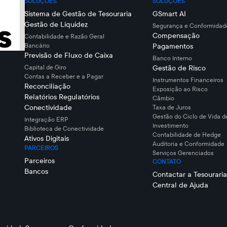
SOLUÇÕES
SOLUÇÕES
Sistema de Gestão de Tesouraria
GSmart AI
Gestão de Liquidez
Segurança e Conformidade
Compensação
Contabilidade e Razão Geral
Bancário
Pagamentos
Previsão de Fluxo de Caixa
Banco Interno
Capital de Giro
Gestão de Risco
Contas a Receber e a Pagar
Instrumentos Financeiros
Reconciliação
Exposição ao Risco
Relatórios Regulatórios
Câmbio
Conectividade
Taxa de Juros
Gestão do Ciclo de Vida d
Integração ERP
Investimento
Biblioteca de Conectividade
Contabilidade de Hedge
Ativos Digitais
Auditoria e Conformidade
PARCEIROS
Serviços Gerenciados
Parceiros
CONTATO
Bancos
Contactar a Tesouraria
Central de Ajuda