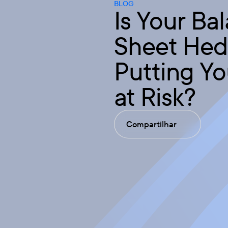
BLOG
Is Your Ba
Sheet He
Putting Y
at Risk?
Compartilhar