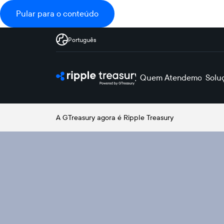
Pular para o conteúdo
Português
Quem Atendemos
Solu
A GTreasury agora é Ripple Treasury