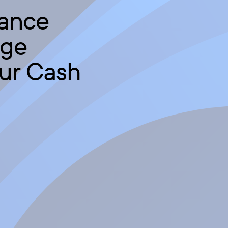
lance
dge
our Cash