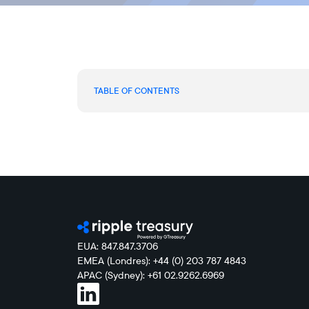
TABLE OF CONTENTS
EUA: 847.847.3706
EMEA (Londres): +44 (0) 203 787 4843
APAC (Sydney): +61 02.9262.6969