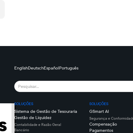
English
Deutsch
Español
Português
SOLUÇÕES
SOLUÇÕES
Sistema de Gestão de Tesouraria
GSmart AI
Gestão de Liquidez
Segurança e Conformidade
Compensação
Contabilidade e Razão Geral
Bancário
Pagamentos