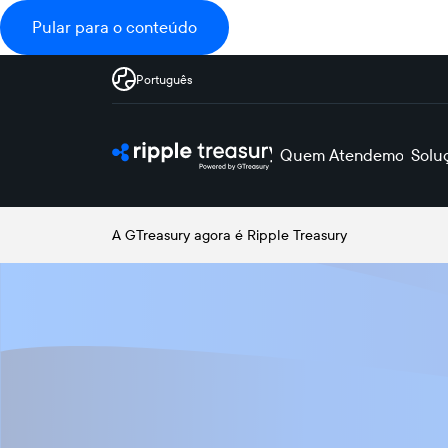
Pular para o conteúdo
Português
Quem Atendemos
Solu
A GTreasury agora é Ripple Treasury