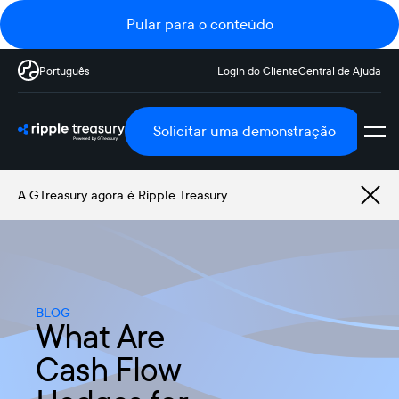
Pular para o conteúdo
Português
Login do Cliente
Central de Ajuda
Solicitar uma demonstração
A GTreasury agora é Ripple Treasury
BLOG
What Are
Cash Flow