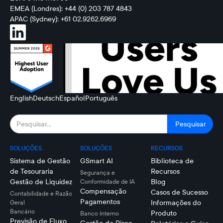
EMEA (Londres): +44 (0) 203 787 4843
APAC (Sydney): +61 02.9262.6969
English
Deutsch
Español
Português
SOLUÇÕES
SOLUÇÕES
RECURSOS
Sistema de Gestão
GSmart AI
Biblioteca de
de Tesouraria
Recursos
Segurança e
Gestão de Liquidez
Blog
Conformidade de IA
Compensação
Casos de Sucesso
Contabilidade e Razão
Pagamentos
Informações do
Geral
Bancário
Produto
Banco Interno
Previsão de Fluxo