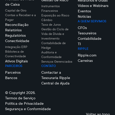
Gestão de Risco
Relatórios e Guias
de Caixa
Vídeos e Webinars
Instrumentos
Capital de Giro
Financeiros
Eventos
Contas a Receber e a
Exposição ao Risco
Notícias
Pagar
Câmbio
A QUEM SERVIMOS
Reconciliação
Taxa de Juros
CFOs
Gestão do Ciclo de
Relatórios
Tesoureiros
Vida de Dívida e
Regulatórios
Contabilidade
Investimento
Conectividade
Contabilidade de
TI
Integração ERP
Hedge
RIPPLE
Biblioteca de
Auditoria e
Ripple.com
Conectividade
Conformidade
Carreiras
Ativos Digitais
Serviços Gerenciados
PARCEIROS
CONTATO
Parceiros
Contactar a
Bancos
Tesouraria Ripple
Central de Ajuda
© Copyright 2026.
Termos de Serviço
Política de Privacidade
Segurança e Conformidade
Voltar ao topo