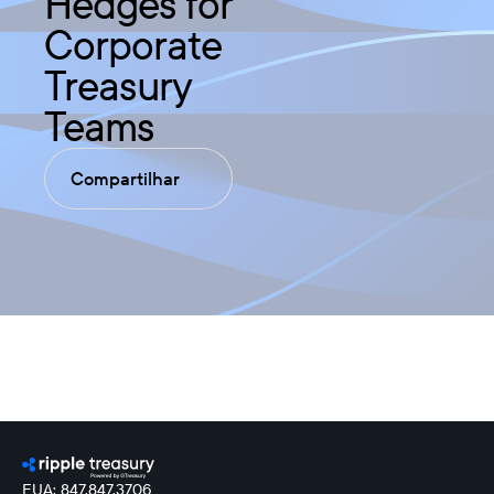
Hedges for
Corporate
Treasury
Teams
Compartilhar
EUA: 847.847.3706