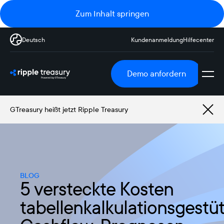
Zum Inhalt springen
Deutsch
Kundenanmeldung
Hilfecenter
Demo anfordern
GTreasury heißt jetzt Ripple Treasury
BLOG
5 versteckte Kosten
tabellenkalkulationsgestüt