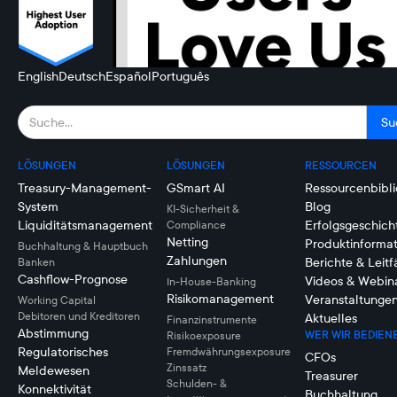
English
Deutsch
Español
Português
LÖSUNGEN
LÖSUNGEN
RESSOURCEN
Treasury-Management-
GSmart AI
Ressourcenbibli
System
Blog
KI-Sicherheit &
Liquiditätsmanagement
Erfolgsgeschich
Compliance
Netting
Produktinforma
Buchhaltung & Hauptbuch
Zahlungen
Berichte & Leit
Banken
Cashflow-Prognose
Videos & Webin
In-House-Banking
Risikomanagement
Veranstaltunge
Working Capital
Debitoren und Kreditoren
Aktuelles
Finanzinstrumente
Abstimmung
WER WIR BEDIEN
Risikoexposure
Regulatorisches
Fremdwährungsexposure
CFOs
Zinssatz
Meldewesen
Treasurer
Schulden- &
Konnektivität
Buchhaltung