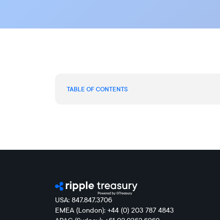
TABLE OF CONTENTS
USA: 847.847.3706
EMEA (London): +44 (0) 203 787 4843