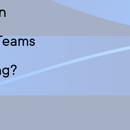
n
Teams
ng?