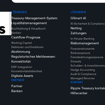
LÖSUNGEN
LÖSUNGEN
Treasury-Management-System
GSmart AI
Liquiditätsmanagement
KI-Sicherheit & Complianc
Netting
Buchhaltung & Hauptbuch
Banken
Zahlungen
Cashflow-Prognose
In-House-Banking
Working Capital
Risikomanagement
Debitoren und Kreditoren
Finanzinstrumente
Abstimmung
Risikoexposure
Regulatorisches Meldewesen
Fremdwährungsexposure
Konnektivität
Zinssatz
Schulden- & Investitions
ERP-Integration
Hedge Accounting
Konnektivitätsbibliothek
Audit & Compliance
Digitale Assets
Managed Services
PARTNER
KONTAKT
Partner
Ripple Treasury kontak
Banken
Hilfecenter