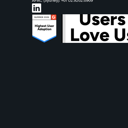
APAC (Sydney): +61 02.9262.6969